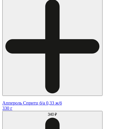
Аппероль Спритц б/а 0,33 ж/б
330 г
340 ₽