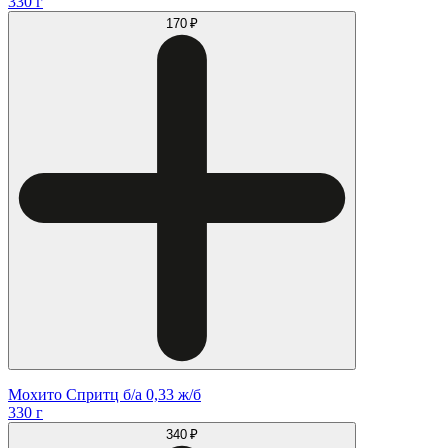
330 г
170 ₽
Мохито Спритц б/а 0,33 ж/б
330 г
340 ₽