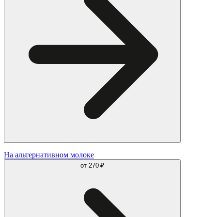
На альтернативном молоке
от
270 ₽