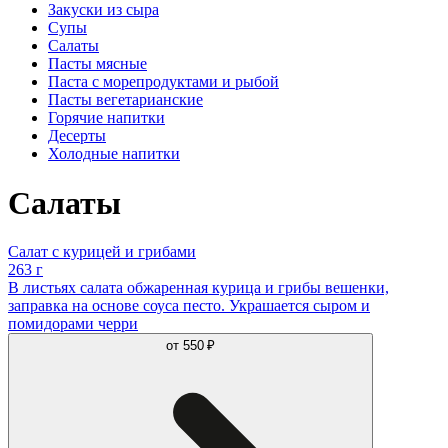
Закуски из сыра
Супы
Салаты
Пасты мясные
Паста с морепродуктами и рыбой
Пасты вегетарианские
Горячие напитки
Десерты
Холодные напитки
Салаты
Салат с курицей и грибами
263 г
В листьях салата обжаренная курица и грибы вешенки,
заправка на основе соуса песто. Украшается сыром и
помидорами черри
от
550 ₽