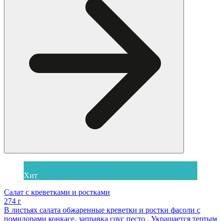
Хит
Салат с креветками и ростками
274 г
В листьях салата обжаренные креветки и ростки фасоли с
помидорами конкасе, заправка соус песто . Украшается тертым