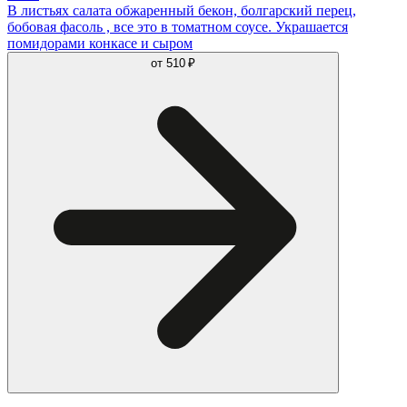
В листьях салата обжаренный бекон, болгарский перец,
бобовая фасоль , все это в томатном соусе. Украшается
помидорами конкасе и сыром
от
510 ₽