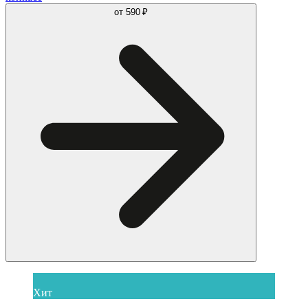
от
590 ₽
Хит