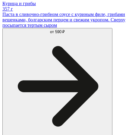
Курица и грибы
357 г
Паста в сливочно-грибном соусе с куриным филе, грибами
вешенками, болгарским перцем и свежим укропом. Сверху
посыпается тертым сыром
от
590 ₽