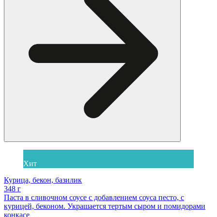
Хит
Курица, бекон, базилик
348 г
Паста в сливочном соусе с добавлением соуса песто, с
курицей, беконом. Украшается тертым сыром и помидорами
конкасе