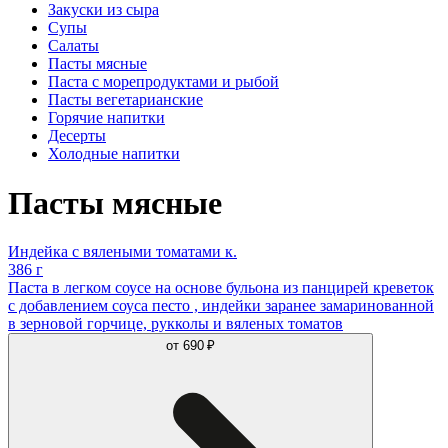
Закуски из сыра
Супы
Салаты
Пасты мясные
Паста с морепродуктами и рыбой
Пасты вегетарианские
Горячие напитки
Десерты
Холодные напитки
Пасты мясные
Индейка с вялеными томатами к.
386 г
Паста в легком соусе на основе бульона из панцирей креветок
с добавлением соуса песто , индейки заранее замаринованной
в зерновой горчице, рукколы и вяленых томатов
от
690 ₽