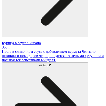
Курица в соусе Чинзано
358 г
Паста в сливочном соусе с добавлением вермута Чинзано ,
шпината и помидоров черри, подается с зелеными фетучини и
посыпается лепестками миндаля.
от
670 ₽