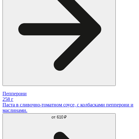
Пепперони
258 г
Паста в сливочно-томатном соусе, с колбасками пепперони и
маслинами.
от
610 ₽