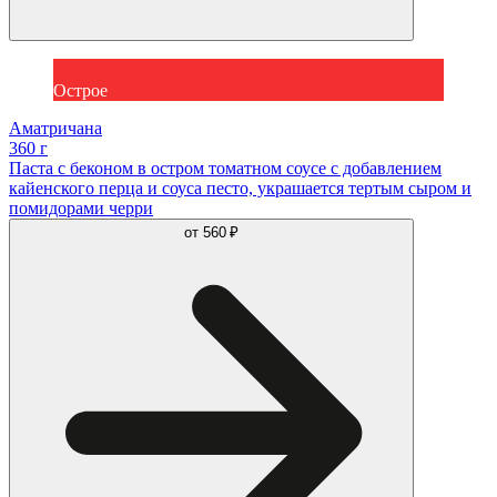
Острое
Аматричана
360 г
Паста с беконом в остром томатном соусе с добавлением
кайенского перца и соуса песто, украшается тертым сыром и
помидорами черри
от
560 ₽