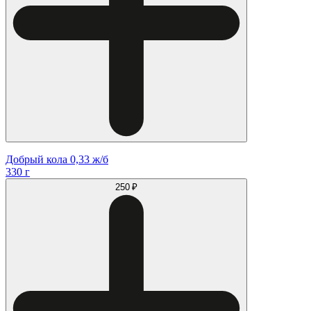
Добрый кола 0,33 ж/б
330 г
250 ₽