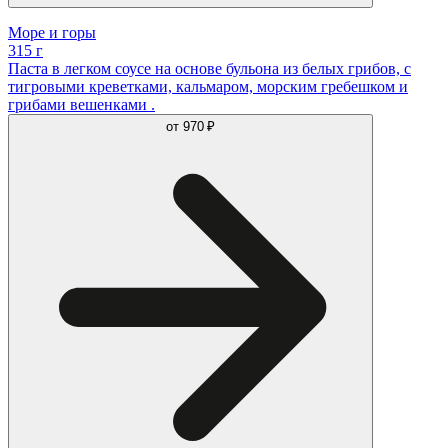
Море и горы
315 г
Паста в легком соусе на основе бульона из белых грибов, с
тигровыми креветками, кальмаром, морским гребешком и
грибами вешенками .
от
970 ₽