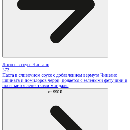
Лосось в соусе Чинзано
372 г
Паста в сливочном соусе с добавлением вермута Чинзано ,
шпината и помидоров черри, подается с зелеными фетучини и
посыпается лепестками миндаля.
от
990 ₽