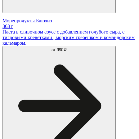
Морепродукты Блючиз
363 г
Паста в сливочном соусе с добавлением голубого сыра, с
тигровыми креветками , морским гребешком и командорским
кальмаром.
от
990 ₽