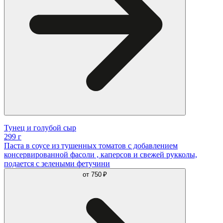
Тунец и голубой сыр
299 г
Паста в соусе из тушенных томатов с добавлением
консервированной фасоли , каперсов и свежей рукколы,
подается с зелеными фетучини
от
750 ₽