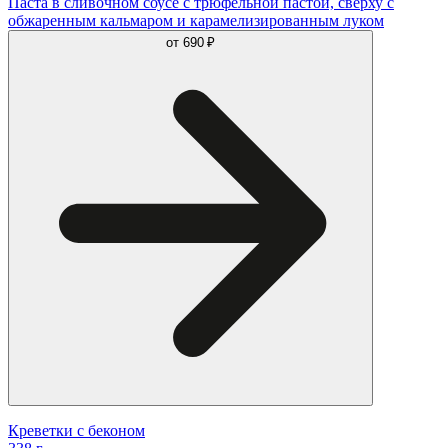
Паста в сливочном соусе с трюфельной пастой, сверху с
обжаренным кальмаром и карамелизированным луком
от
690 ₽
Креветки с беконом