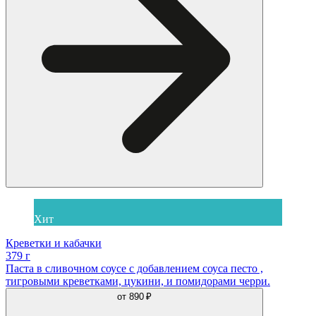
Хит
Креветки и кабачки
379 г
Паста в сливочном соусе с добавлением соуса песто ,
тигровыми креветками, цукини, и помидорами черри.
от
890 ₽