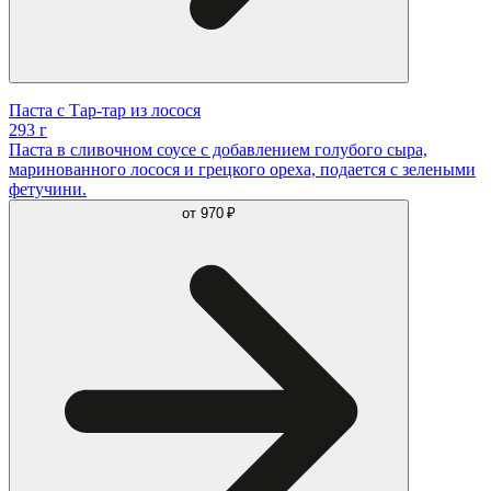
Паста с Тар-тар из лосося
293 г
Паста в сливочном соусе с добавлением голубого сыра,
маринованного лосося и грецкого ореха, подается с зелеными
фетучини.
от
970 ₽