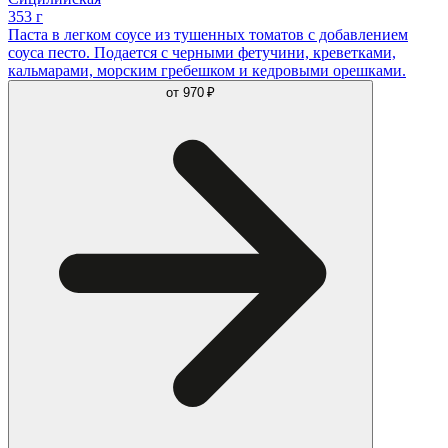
353 г
Паста в легком соусе из тушенных томатов с добавлением
соуса песто. Подается с черными фетучини, креветками,
кальмарами, морским гребешком и кедровыми орешками.
от
970 ₽