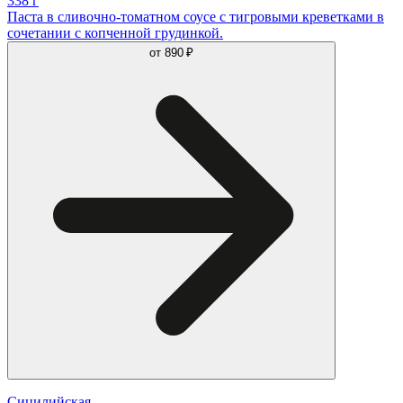
338 г
Паста в сливочно-томатном соусе с тигровыми креветками в
сочетании с копченной грудинкой.
от
890 ₽
Сицилийская